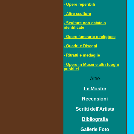
- Opere reperibili
- Altre sculture
- Sculture non datate o
identificate
- Opere funerarie e religiose
- Quadri e Disegni
- Ritratti e medaglie
- Opere in Musei e altri luoghi
pubblici
Altre
Le Mostre
Recensioni
Scritti dell'Artista
Bibliografia
Gallerie Foto