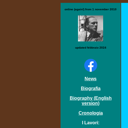
online (again!) from 1 november 2010
updated febbraio 2024
News
Biografia
Biography (English
version)
Cronologia
I Lavori: