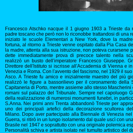
Francesco Atschko nacque il 1 giugno 1903 a Trieste da 
padre toscano che però non lo riconobbe trattandosi di una 
iniziato le scuole Elementari a New York, dove la madre
fortuna, al ritorno a Trieste venne ospitato dalla Pia Casa d
la madre, attenta alla sua istruzione, non poteva curarsene per 
dette immediatamente prova di precoce talento nella scu
realizzò un busto dell'imperatore Francesco Giuseppe. Gra
Direttore dell'Istituto si iscrisse all'Accademia di Vienna e i
Venezia e Roma. Con l'avvento del fascismo, nel 1929 il suo
Asco. A Trieste fu amico e inizialmente maestro del più g
realizzò le figure a bassorilievo per il coronamento della 
Capitaneria di Porto, mentre assieme allo stesso Mascherini c
romani sul palazzo del Tribunale. Sempre nel capoluogo Gi
della realizzazione di numerosi monumenti funebri, in partico
S.Anna. Nei primi anni Trenta abbandonò Trieste per appro
uno dei principali artefici della decorazione scultorea d
Milano. Dopo aver partecipato alla Biennale di Venezia ne
Guerra, si ritirò in un lungo isolamento dal quale uscì con u
Brasile nel 1947 e soprattutto con una originale polemica esp
Personalità schiva e artista isolato nel tumulto artistico del