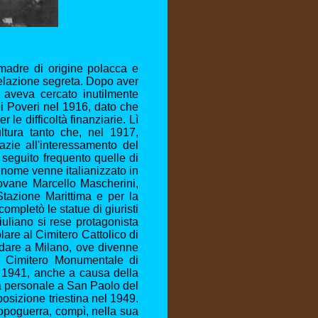
madre di origine polacca e
relazione segreta. Dopo aver
 aveva cercato inutilmente
ei Poveri nel 1916, dato che
le difficoltà finanziarie. Lì
ltura tanto che, nel 1917,
zie all'interessamento del
n seguito frequento quelle di
 nome venne italianizzato in
iovane Marcello Mascherini,
Stazione Marittima e per la
ompletò le statue di giuristi
uliano si rese protagonista
lare al Cimitero Cattolico di
dare a Milano, ove divenne
el Cimitero Monumentale di
l 1941, anche a causa della
na personale a San Paolo del
osizione triestina nel 1949.
 dopoguerra, compì, nella sua