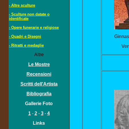
- Altre sculture
- Sculture non datate o
identificate
- Opere funerarie e religiose
Ginnas
- Quadri e Disegni
- Ritratti e medaglie
Ven
Altre
Le Mostre
Recensioni
Scritti dell'Artista
Bibliografia
Gallerie Foto
1
-
2
-
3
-
4
Links