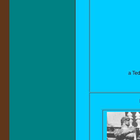
a Ted