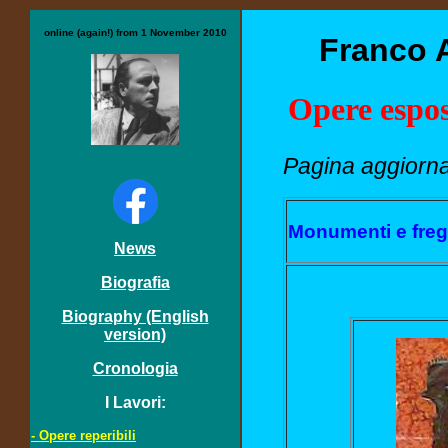
online (again!) from 1 November 2010
Franco A
Opere espos
Pagina
aggiorna
Monumenti e fregi
News
Biografia
Biography (English
version)
Cronologia
I Lavori:
- Opere reperibili