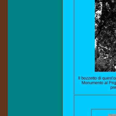
Il bozzetto di quest'
Monumento al Prigi
pre